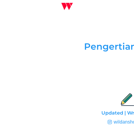
GRAMMAR
Pengertia
Part of Speech
Level 1
Level 2
Level 3
Updated | Wr
wildans