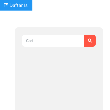
×
Daftar Isi
VOCABULARY
Part of Speech
Level 1
Level 2
Level 3