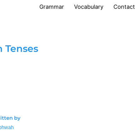
Grammar
Vocabulary
Contact
IDIOM &
n Tenses
EXPRESSION
Level 1
Level 2
Level 3
Level 4
itten by
hohwah