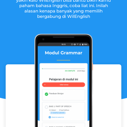
yakin kalo WilEnglish bisa bantu bikin kamu
paham bahasa Inggris, coba liat ini. Inilah
alasan kenapa banyak yang memilih
bergabung di WilEnglish