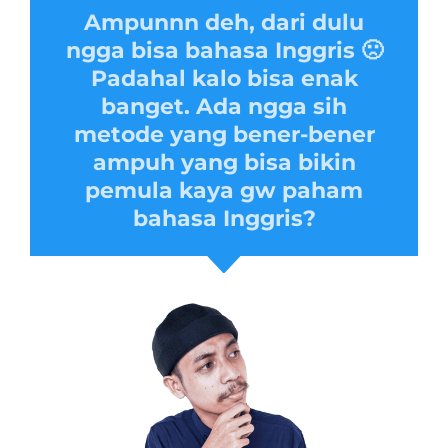
Ampunnn deh, dari dulu
ngga bisa bahasa Inggris 🙁
Padahal kalo bisa enak
banget. Ada ngga sih
metode yang bener-bener
ampuh yang bisa bikin
pemula kaya gw paham
bahasa Inggris?