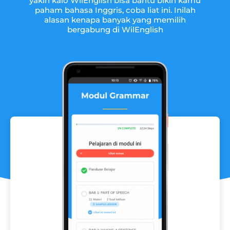
yakin kalo WilEnglish bisa bantu bikin kamu
paham bahasa Inggris, coba liat ini. Inilah
alasan kenapa banyak yang memilih
bergabung di WilEnglish