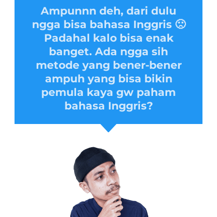
Ampunnn deh, dari dulu
ngga bisa bahasa Inggris 🙁
Padahal kalo bisa enak
banget. Ada ngga sih
metode yang bener-bener
ampuh yang bisa bikin
pemula kaya gw paham
bahasa Inggris?