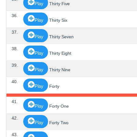
Play
Thirty Five
36.
Play
Thirty Six
37.
Play
Thirty Seven
38.
Play
Thirty Eight
39.
Play
Thirty Nine
40.
Play
Forty
41.
Play
Forty One
42.
Play
Forty Two
43.