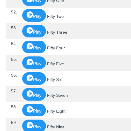
Play
Fifty One
52.
Play
Fifty Two
53.
Play
Fifty Three
54.
Play
Fifty Four
55.
Play
Fifty Five
56.
Play
Fifty Six
57.
Play
Fifty Seven
58.
Play
Fifty Eight
59.
Play
Fifty Nine