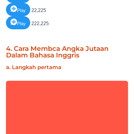
Play
22,225
Play
222,225
4. Cara Membca Angka Jutaan
Dalam Bahasa Inggris
a. Langkah pertama