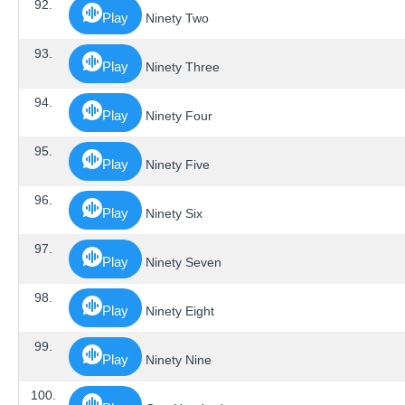
92.
Play
Ninety Two
93.
Play
Ninety Three
94.
Play
Ninety Four
95.
Play
Ninety Five
96.
Play
Ninety Six
97.
Play
Ninety Seven
98.
Play
Ninety Eight
99.
Play
Ninety Nine
100.