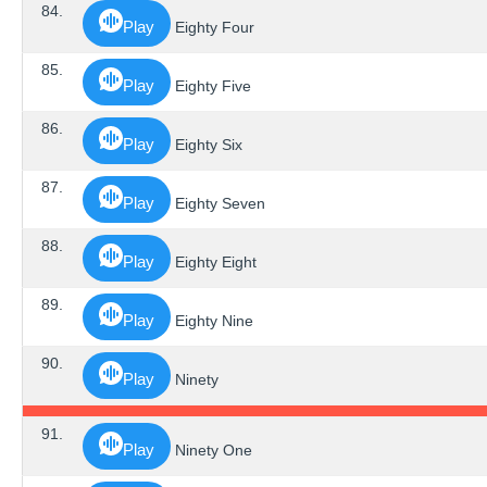
84.
Play
Eighty Four
85.
Play
Eighty Five
86.
Play
Eighty Six
87.
Play
Eighty Seven
88.
Play
Eighty Eight
89.
Play
Eighty Nine
90.
Play
Ninety
91.
Play
Ninety One