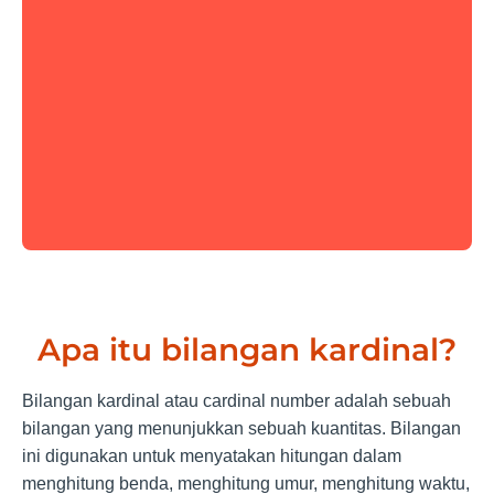
Apa itu bilangan kardinal?
Bilangan kardinal atau cardinal number adalah sebuah
bilangan yang menunjukkan sebuah kuantitas. Bilangan
ini digunakan untuk menyatakan hitungan dalam
menghitung benda, menghitung umur, menghitung waktu,