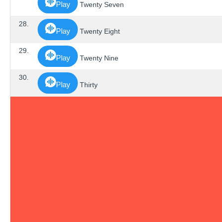
Play
Twenty Seven
28.
Play
Twenty Eight
29.
Play
Twenty Nine
30.
Play
Thirty