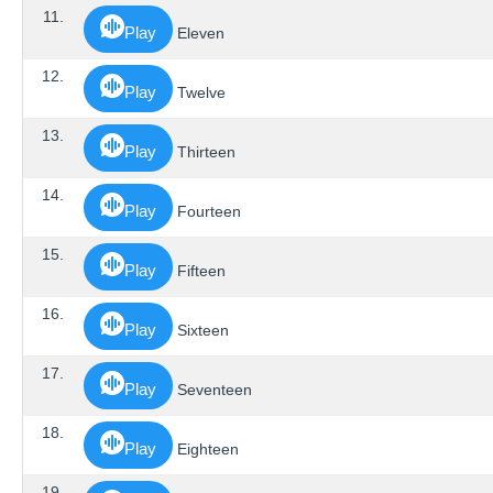
11.
Play
Eleven
12.
Play
Twelve
13.
Play
Thirteen
14.
Play
Fourteen
15.
Play
Fifteen
16.
Play
Sixteen
17.
Play
Seventeen
18.
Play
Eighteen
19.