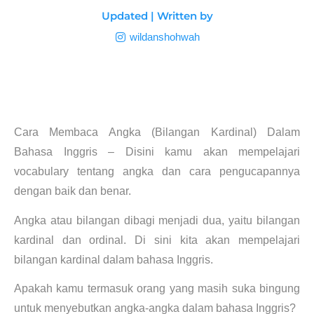
Updated | Written by
wildanshohwah
Cara Membaca Angka (Bilangan Kardinal) Dalam
Bahasa Inggris – Disini kamu akan mempelajari
vocabulary tentang angka dan cara pengucapannya
dengan baik dan benar.
Angka atau bilangan dibagi menjadi dua, yaitu bilangan
kardinal dan ordinal. Di sini kita akan mempelajari
bilangan kardinal dalam bahasa Inggris.
Apakah kamu termasuk orang yang masih suka bingung
untuk menyebutkan angka-angka dalam bahasa Inggris?