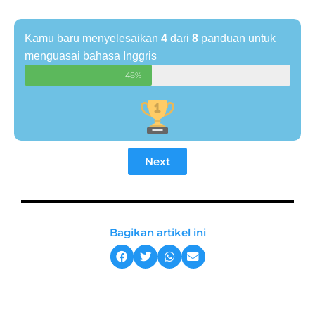
Kamu baru menyelesaikan
4
dari
8
panduan untuk
menguasai bahasa Inggris
48%
Next
Bagikan artikel ini